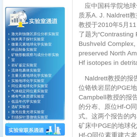
应中国科学院地球
质系A. J. Naldr
教授于2010年5
了题为“Contrasting PG
激光剥蚀微区原位分析实验室
纳米离子探针实验室
Bushveld Complex, 
微量元素地球化学实验室
样品制备实验室
preserved North Ame
矿物形貌观察与成分分析实验
室
Hf isotopes in det
岩矿鉴定实验室
流体包裹体实验室
主量元素地球化学实验室
Naldrett教授
实验地球化学实验室
同位素地球化学实验室
位铬铁岩层的PGE
气体稳定同位素实验室
Campbell教授
稀有气体质谱实验室
低温年代学实验室
的分布、原位Hf-
选矿实验室
激光拉曼光谱实验室
式。这两个报告的内
扫描探针显微镜实验室
纳米地球化学实验室
矿床中PGE的地球
计算地球物理实验室
Hf-O同位素重建古